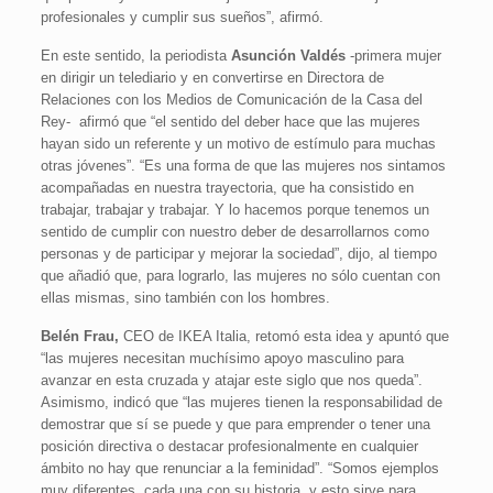
profesionales y cumplir sus sueños”, afirmó.
En este sentido, la periodista
Asunción Valdés
-primera mujer
en dirigir un telediario y en convertirse en Directora de
Relaciones con los Medios de Comunicación de la Casa del
Rey-
afirmó que “el sentido del deber hace que las mujeres
hayan sido un referente y un motivo de estímulo para muchas
otras jóvenes”. “Es una forma de que las mujeres nos sintamos
acompañadas en nuestra trayectoria, que ha consistido en
trabajar, trabajar y trabajar. Y lo hacemos porque tenemos un
sentido de cumplir con nuestro deber de desarrollarnos como
personas y de participar y mejorar la sociedad”, dijo, al tiempo
que añadió que, para lograrlo, las mujeres no sólo cuentan con
ellas mismas, sino también con los hombres.
Belén Frau,
CEO de IKEA Italia, retomó esta idea y apuntó que
“las mujeres necesitan muchísimo apoyo masculino para
avanzar en esta cruzada y atajar este siglo que nos queda”.
Asimismo, indicó que “las mujeres tienen la responsabilidad de
demostrar que sí se puede y que para emprender o tener una
posición directiva o destacar profesionalmente en cualquier
ámbito no hay que renunciar a la feminidad”. “Somos ejemplos
muy diferentes, cada una con su historia, y esto sirve para