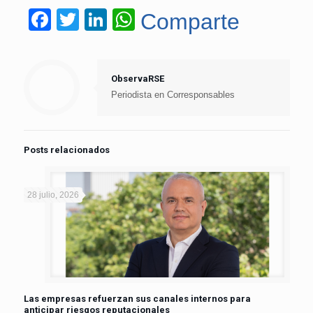
Facebook
Twitter
LinkedIn
WhatsApp
Comparte
ObservaRSE
Periodista en Corresponsables
Posts relacionados
28 julio, 2026
Las empresas refuerzan sus canales internos para
anticipar riesgos reputacionales