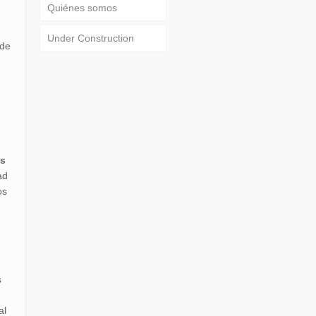
Quiénes somos
Under Construction
 de
as
ad
os
s
al