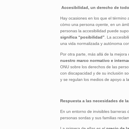
Accesibilidad, un derecho de tod
Hay ocasiones en los que el término 
cómo una persona oyente, en un ámbit
personas la accesibilidad puede supo
significa “posibilidad”
. La accesibi
una vida normalizada y autónoma com
Por otra parte, más allá de la mejora 
nuestro marco normativo e interna
ONU sobre los derechos de las perso
con discapacidad y de su inclusión s
y se regulan los medios de apoyo a l
Respuesta a las necesidades de l
En un entorno de invisibles barreras
personas sordas y sus familias recl
La primera de ellas es el
precio de l