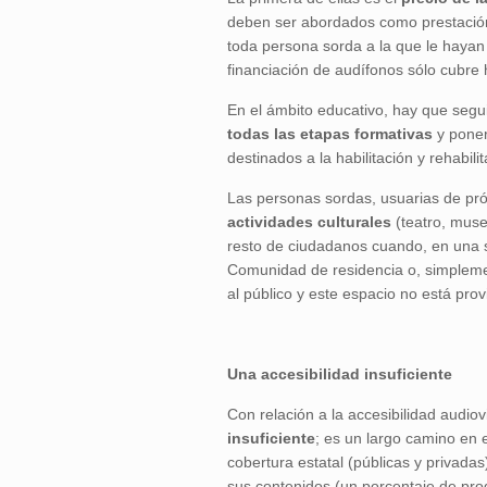
deben ser abordados como prestación 
toda persona sorda a la que le hayan 
financiación de audífonos sólo cubre
En el ámbito educativo, hay que seg
todas las etapas formativas
y poner
destinados a la habilitación y rehabilit
Las personas sordas, usuarias de prót
actividades culturales
(teatro, muse
resto de ciudadanos cuando, en una 
Comunidad de residencia o, simplemen
al público y este espacio no está provi
Una accesibilidad insuficiente
Con relación a la accesibilidad audi
insuficiente
; es un largo camino en 
cobertura estatal (públicas y privada
sus contenidos (un porcentaje de pr