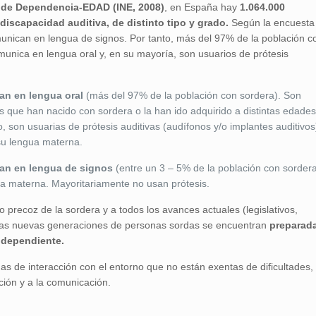
 de Dependencia-EDAD (INE, 2008)
, en España hay
1.064.000
iscapacidad auditiva, de distinto tipo y grado.
Según la encuesta
munican en lengua de signos. Por tanto, más del 97% de la población c
munica en lengua oral y, en su mayoría, son usuarios de prótesis
n en lengua oral
(más del 97% de la población con sordera). Son
s que han nacido con sordera o la han ido adquirido a distintas edades
, son usuarias de prótesis auditivas (audífonos y/o implantes auditivos
su lengua materna.
an en lengua de signos
(entre un 3 – 5% de la población con sorder
a materna. Mayoritariamente no usan prótesis.
co precoz de la sordera y a todos los avances actuales (legislativos,
, las nuevas generaciones de personas sordas se encuentran
preparad
ndependiente.
as de interacción con el entorno que no están exentas de dificultades, 
ción y a la comunicación.