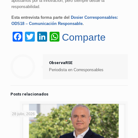
apostamos por la innovación, pero siempre desde la
responsabilidad.
Esta entrevista forma parte del
Dosier Corresponsables:
ODS18 – Comunicación Responsable
.
Facebook
Twitter
LinkedIn
WhatsApp
Comparte
ObservaRSE
Periodista en Corresponsables
Posts relacionados
28 julio, 2026