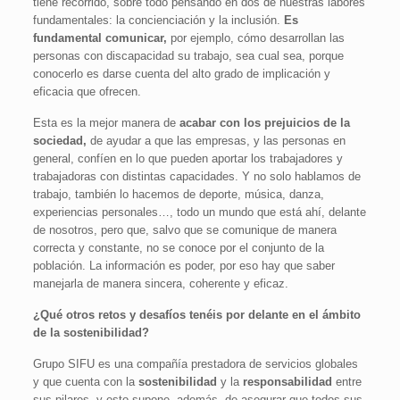
tiene recorrido, sobre todo pensando en dos de nuestras labores
fundamentales: la concienciación y la inclusión.
Es
fundamental comunicar,
por ejemplo, cómo desarrollan las
personas con discapacidad su trabajo, sea cual sea, porque
conocerlo es darse cuenta del alto grado de implicación y
eficacia que ofrecen.
Esta es la mejor manera de
acabar con los prejuicios de la
sociedad,
de ayudar a que las empresas, y las personas en
general, confíen en lo que pueden aportar los trabajadores y
trabajadoras con distintas capacidades. Y no solo hablamos de
trabajo, también lo hacemos de deporte, música, danza,
experiencias personales…, todo un mundo que está ahí, delante
de nosotros, pero que, salvo que se comunique de manera
correcta y constante, no se conoce por el conjunto de la
población. La información es poder, por eso hay que saber
manejarla de manera sincera, coherente y eficaz.
¿Qué otros retos y desafíos tenéis por delante en el ámbito
de la sostenibilidad?
Grupo SIFU es una compañía prestadora de servicios globales
y que cuenta con la
sostenibilidad
y la
responsabilidad
entre
sus pilares, y esto supone, además, de asegurar que todos sus