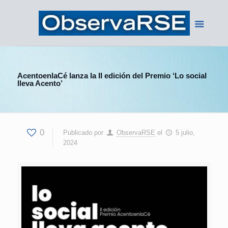
AcentoenlaCé lanza la II edición del Premio ‘Lo social
lleva Acento’
0
Publicado por
ObservaRSE
el
5 julio,
2024