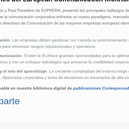
udio y Past President de EUPRERA, presentó los principales hallazgos d
e la comunicación corporativa enfrenta un nuevo paradigma, marcado 
os directivos de Comunicación de las mayores empresas europeas identi
ación
: Las empresas deben gestionar con cautela su posicionamiento an
a para minimizar riesgos reputacionales y operativos.
comunicación
: Si bien la IA ofrece grandes oportunidades para la optimi
ticos y con un enfoque estratégico que preserve la credibilidad corpora
 el reto del aprendizaje
: La creciente complejidad del entorno exige
, diplomacia corporativa y toma de decisiones en escenarios de alta in
ble en nuestra biblioteca digital de
publicaciones Corresponsa
n
sApp
arte