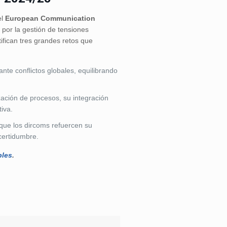
el
European Communication
por la gestión de tensiones
fican tres grandes retos que
te conflictos globales, equilibrando
zación de procesos, su integración
tiva.
 que los dircoms refuercen su
certidumbre.
bles
.