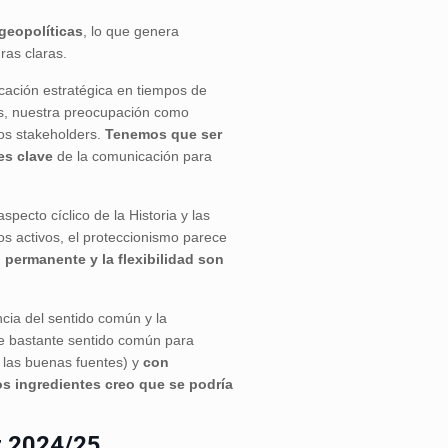
geopolíticas
, lo que genera
ras claras.
cación estratégica en tiempos de
icos, nuestra preocupación como
ros stakeholders.
Tenemos que ser
es clave
de la comunicación para
aspecto cíclico de la Historia y las
os activos, el proteccionismo parece
 permanente y la flexibilidad son
ncia del sentido común y la
de bastante sentido común para
 las buenas fuentes) y
con
s ingredientes creo que se podría
r 2024/25