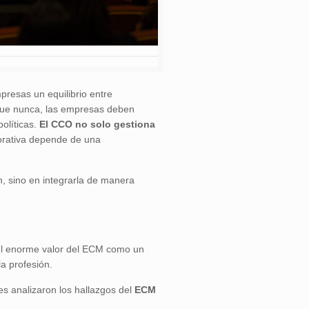
presas un equilibrio entre
 que nunca, las empresas deben
políticas.
El CCO no solo gestiona
porativa depende de una
n, sino en integrarla de manera
do el enorme valor del ECM como un
la profesión.
es analizaron los hallazgos del
ECM