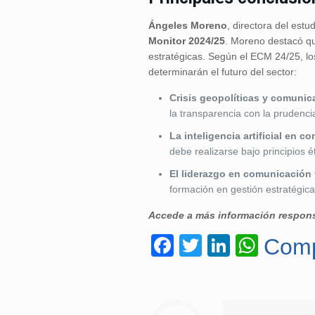
Ángeles Moreno
, directora del est
Monitor 2024/25
. Moreno destacó qu
estratégicas. Según el ECM 24/25, l
determinarán el futuro del sector:
Crisis geopolíticas y comunic
la transparencia con la prudenci
La inteligencia artificial en 
debe realizarse bajo principios é
El liderazgo en comunicación y
formación en gestión estratégica
Accede a más información responsa
Facebook
Twitter
LinkedI
What
Comp