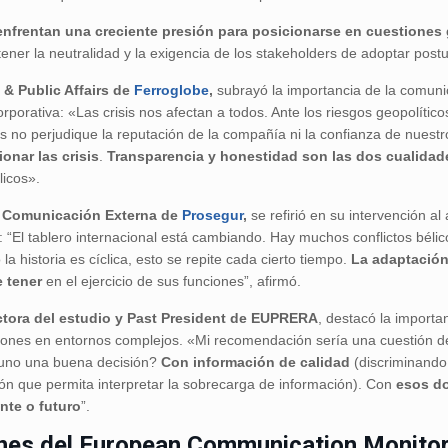
nfrentan una creciente presión para posicionarse en cuestiones 
ner la neutralidad y la exigencia de los stakeholders de adoptar postu
& Public Affairs de
Ferroglobe
,
subrayó la importancia de la comuni
corporativa: «Las crisis nos afectan a todos. Ante los riesgos geopolít
 no perjudique la reputación de la compañía ni la confianza de nuest
onar las crisis
.
Transparencia y honestidad son las dos cualidad
licos».
de Comunicación Externa de
Prosegur
,
se refirió en su intervención al 
 “El tablero internacional está cambiando. Hay muchos conflictos bélic
 historia es cíclica, esto se repite cada cierto tiempo.
La adaptación
 tener
en el ejercicio de sus funciones”, afirmó.
ectora del estudio y Past President de EUPRERA
, destacó la importa
siones en entornos complejos. «Mi recomendación sería una cuestión 
 uno una buena decisión?
Con información de calidad
(discriminando
n que permita interpretar la sobrecarga de información). Con
esos do
ente o futuro
”.
ones del European Communication Monito