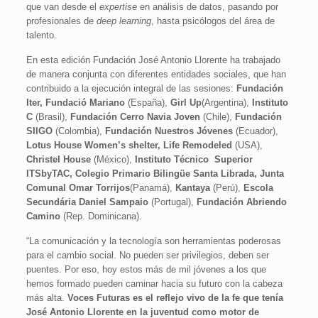
que van desde el
expertise
en análisis de datos, pasando por
profesionales de
deep learning
, hasta psicólogos del área de
talento.
En esta edición Fundación José Antonio Llorente ha trabajado
de manera conjunta con diferentes entidades sociales, que han
contribuido a la ejecución integral de las sesiones:
Fundación
Iter, Fundació Mariano
(España),
Girl Up
(Argentina),
Instituto
C
(Brasil),
Fundación Cerro Navia Joven
(Chile),
Fundación
SIIGO
(Colombia),
Fundación Nuestros Jóvenes
(Ecuador),
Lotus House Women’s shelter, Life Remodeled
(USA),
Christel House
(México),
Instituto Técnico Superior
ITSbyTAC, Colegio Primario Bilingüe Santa Librada, Junta
Comunal Omar Torrijos
(Panamá),
Kantaya
(Perú),
Escola
Secundária Daniel Sampaio
(Portugal),
Fundación Abriendo
Camino
(Rep. Dominicana).
“La comunicación y la tecnología son herramientas poderosas
para el cambio social. No pueden ser privilegios, deben ser
puentes. Por eso, hoy estos más de mil jóvenes a los que
hemos formado pueden caminar hacia su futuro con la cabeza
más alta.
Voces Futuras es el reflejo vivo de la fe que tenía
José Antonio Llorente en la juventud como motor de