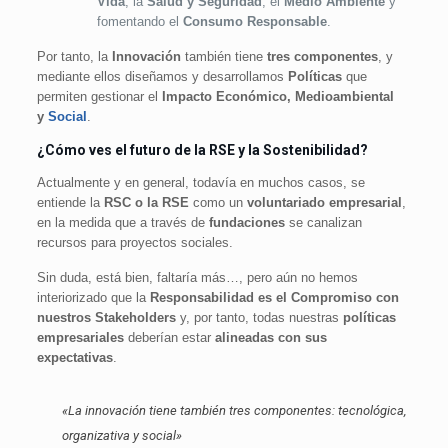
Vida
, la
Salud y Seguridad
, el
Medio Ambiente
y
fomentando el
Consumo Responsable
.
Por tanto, la
Innovación
también tiene
tres componentes
, y
mediante ellos diseñamos y desarrollamos
Políticas
que
permiten gestionar el
Impacto Económico, Medioambiental
y
Social
.
¿Cómo ves el futuro de la RSE y la Sostenibilidad?
Actualmente y en general, todavía en muchos casos, se
entiende la
RSC o la RSE
como un
voluntariado empresarial
,
en la medida que a través de
fundaciones
se canalizan
recursos para proyectos sociales.
Sin duda, está bien, faltaría más…, pero aún no hemos
interiorizado que la
Responsabilidad es el Compromiso con
nuestros Stakeholders
y, por tanto, todas nuestras
políticas
empresariales
deberían estar
alineadas con sus
expectativas
.
«La innovación tiene también tres componentes: tecnológica,
organizativa y
social
»