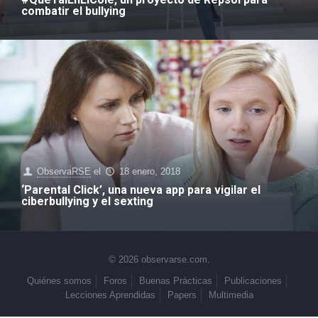
combatir el bullying
ObservaRSE
el
18 enero, 2018
‘Parental Click’, una nueva app para vigilar el
ciberbullying y el sexting
© 2026 observarse.com.
Quiénes somos
Foros
Buenas Prácticas
Publicaciones
Lecciones Aprendidas
Papers
Multimedia