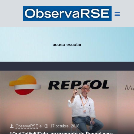
acoso escolar
ObservaRSE
el
17 octubre, 2018
#QuéTalEnElCole, un proyecto de Repsol para