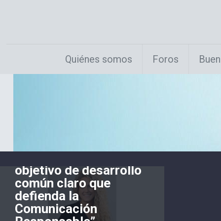
Quiénes somos
Foros
Buen
ObservaRSE
el
10 enero, 2025
”Es necesario un
objetivo de desarrollo
común claro que
defienda la
Comunicación