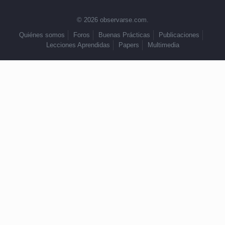
© 2026 observarse.com.
Quiénes somos
Foros
Buenas Prácticas
Publicaciones
Lecciones Aprendidas
Papers
Multimedia