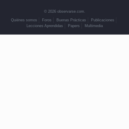
© 2026 observarse.com.
Quiénes somos
Foros
Buenas Prácticas
Publicaciones
Lecciones Aprendidas
Papers
Multimedia