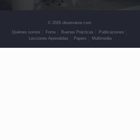
© 2026 observarse.com.
Quiénes somos
Foros
Buenas Prácticas
Publicaciones
Lecciones Aprendidas
Papers
Multimedia