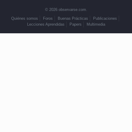
© 2026 observarse.com.
Quiénes somos
Foros
Buenas Prácticas
Publicaciones
Lecciones Aprendidas
Papers
Multimedia