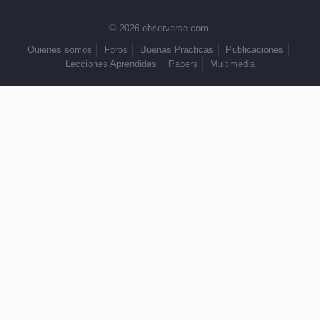
© 2026 observarse.com.
Quiénes somos
Foros
Buenas Prácticas
Publicaciones
Lecciones Aprendidas
Papers
Multimedia