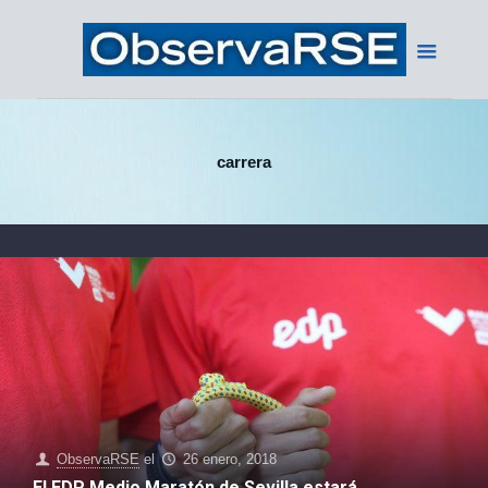
carrera
ObservaRSE
el
26 enero, 2018
El EDP Medio Maratón de Sevilla estará