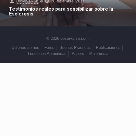
ObservaRSE
el
20 diciembre, 2017
Testimonios reales para sensibilizar sobre la
Esclerosis
© 2026 observarse.com.
Quiénes somos
Foros
Buenas Prácticas
Publicaciones
Lecciones Aprendidas
Papers
Multimedia