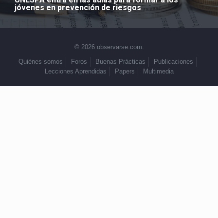
jóvenes en prevención de riesgos
© 2026 observarse.com.
Quiénes somos
Foros
Buenas Prácticas
Publicaciones
Lecciones Aprendidas
Papers
Multimedia