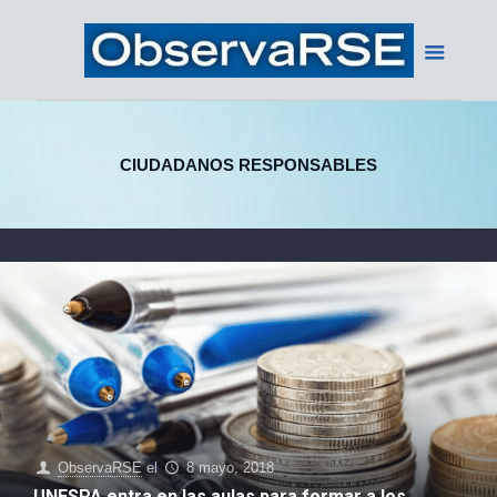
CIUDADANOS RESPONSABLES
ObservaRSE
el
8 mayo, 2018
UNESPA entra en las aulas para formar a los