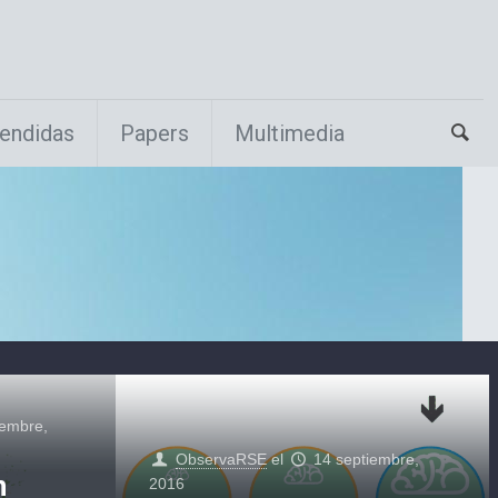
endidas
Papers
Multimedia
iembre,
ObservaRSE
el
14 septiembre,
n
2016