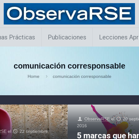
as Prácticas
Publicaciones
Lecciones Apr
comunicación corresponsable
Home
comunicación corresponsable
ObservaRSE
el
20 sept
2016
RSE
el
22 septiembre,
5 marcas que ha