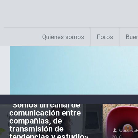
Quiénes somos
Foros
Buen
ObservaRSE
el
18 febrero, 2019
“Somos un canal de
comunicación entre
compañías, de
transmisión de
Observa
tendencias y estudio»
2016