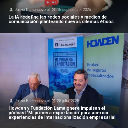
Jaime Barrionuevo
el
15 septiembre, 2025
La IA redefine las redes sociales y medios de
comunicación planteando nuevos dilemas éticos
Jaime Barrionuevo
el
28 julio, 2025
Howden y Fundación Lamaignere impulsan el
pódcast ‘Mi primera exportación’ para acercar
experiencias de internacionalización empresarial