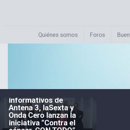
Quiénes somos
Foros
Buen
ObservaRSE
el
18 junio, 2026
La Asociación
Española Contra el
Cáncer y los servicios
informativos de
Antena 3, laSexta y
Onda Cero lanzan la
iniciativa “Contra el