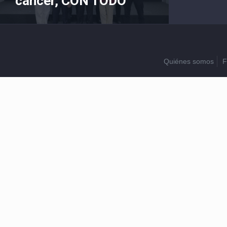
cáncer, CON TODO”
Quiénes somos
F