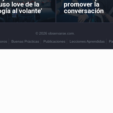
‘uso love de la
promover la
gía al volante’
conversación
© 2026 observarse.com.
oros
Buenas Prácticas
Publicaciones
Lecciones Aprendidas
Pa