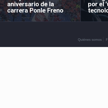
aniversario de la
por el 
carrera Ponle Freno
tecnolo
Quiénes somos
F