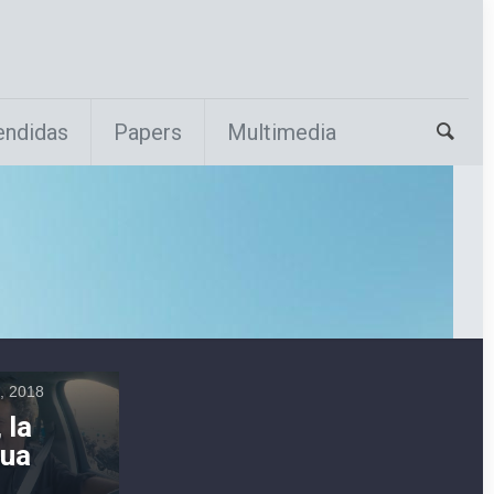
endidas
Papers
Multimedia
l, 2018
 la
tua