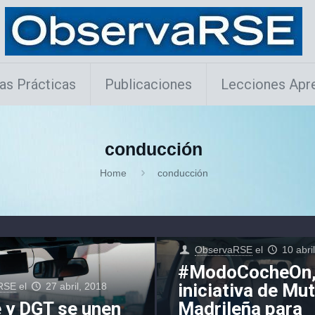
as Prácticas
Publicaciones
Lecciones Apr
conducción
Home
conducción
ObservaRSE
el
10 abri
#ModoCocheOn,
iniciativa de Mu
RSE
el
27 abril, 2018
 y DGT se unen
Madrileña para