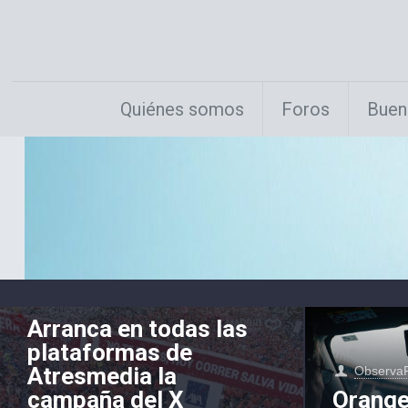
Quiénes somos
Foros
Buen
ObservaRSE
el
21 septiembre,
2018
Arranca en todas las
plataformas de
Atresmedia la
Observa
campaña del X
Orange