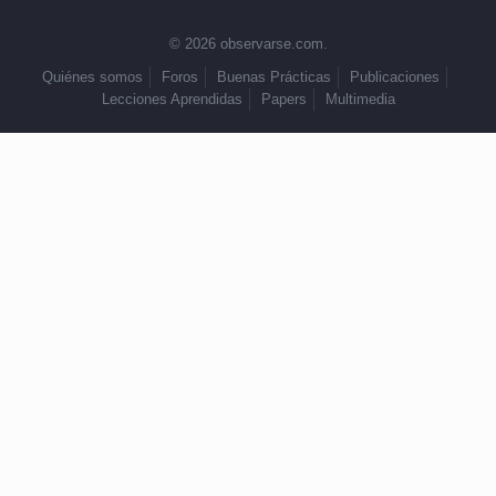
© 2026 observarse.com.
Quiénes somos
Foros
Buenas Prácticas
Publicaciones
Lecciones Aprendidas
Papers
Multimedia