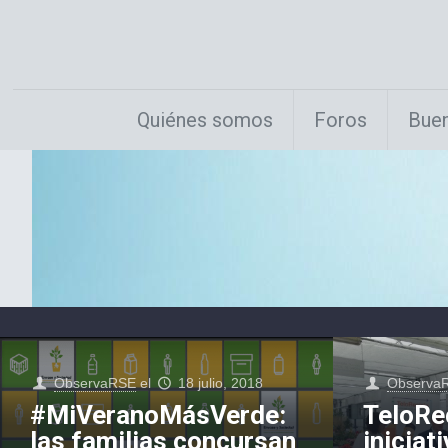
Quiénes somos
Foros
Buen
ObservaRSE
el
18 julio, 2018
Observa
#MiVeranoMásVerde:
TeloRec
las familias concursan
iniciati