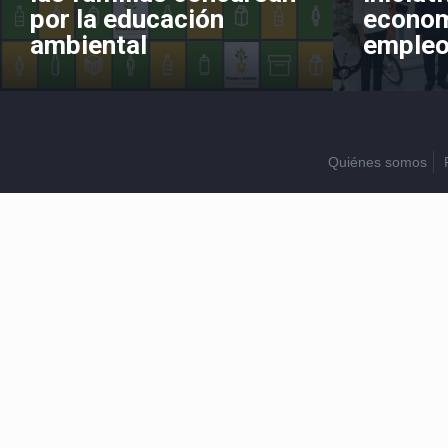
por la educación
economí
ambiental
empleo
Quiénes somos