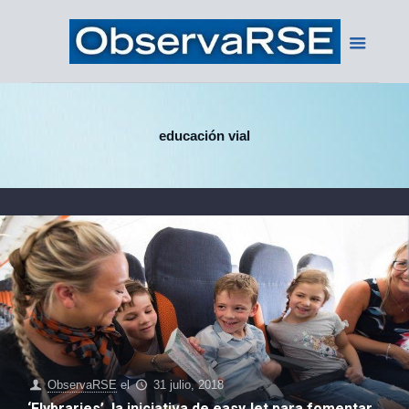
educación vial
ObservaRSE
el
31 julio, 2018
‘Flybraries’, la iniciativa de easyJet para fomentar