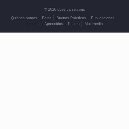
© 2026 observarse.com.
Quiénes somos
Foros
Buenas Prácticas
Publicaciones
Lecciones Aprendidas
Papers
Multimedia