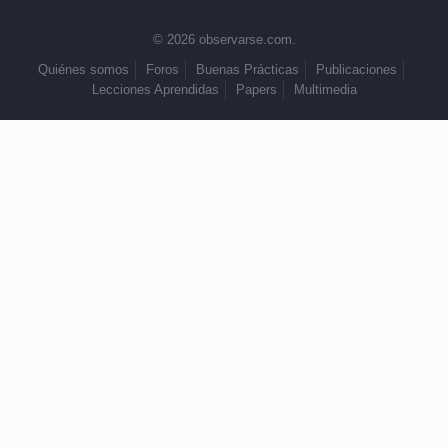
© 2026 observarse.com.
Quiénes somos
Foros
Buenas Prácticas
Publicaciones
Lecciones Aprendidas
Papers
Multimedia