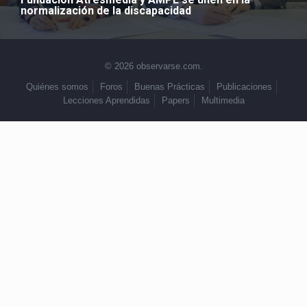
normalización de la discapacidad
© 2026 observarse.com.
Quiénes somos
Foros
Buenas Prácticas
Publicaciones
Lecciones Aprendidas
Papers
Multimedia