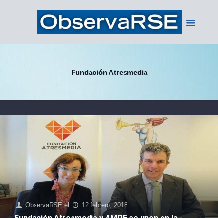
Fundación Atresmedia
ObservaRSE
el
12 febrero, 2018
Fundación Atresmedia y AMPE se unen en la