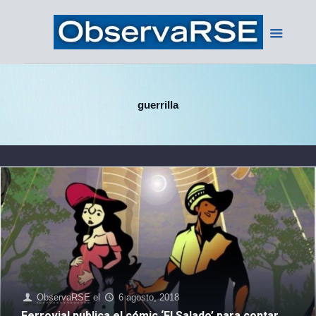
guerrilla
ObservaRSE
el
6 agosto, 2018
Ferrovial publica el cómic ‘El Salado’ para contar