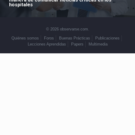
hospitales
© 2026 observarse.com.
Quiénes somos
Foros
Buenas Prácticas
Publicaciones
Lecciones Aprendidas
Papers
Multimedia