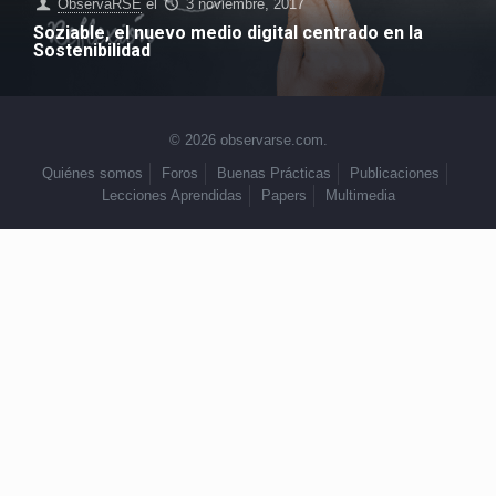
ObservaRSE
el
3 noviembre, 2017
Soziable, el nuevo medio digital centrado en la
Sostenibilidad
© 2026 observarse.com.
Quiénes somos
Foros
Buenas Prácticas
Publicaciones
Lecciones Aprendidas
Papers
Multimedia