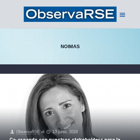
NOIMAS
ObservaRSE
el
13 junio, 2018
Co-creando con nuestros stakeholders para la