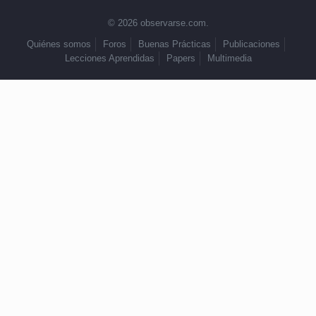
© 2026 observarse.com.
Quiénes somos
Foros
Buenas Prácticas
Publicaciones
Lecciones Aprendidas
Papers
Multimedia