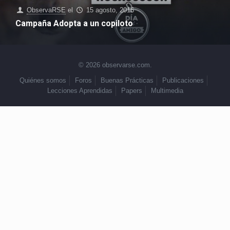
ObservaRSE
el
15 agosto, 2016
Campaña Adopta a un copiloto
© 2026 observarse.com.
Quiénes somos
Foros
Buenas Prácticas
Publicaciones
Lecciones Aprendidas
Papers
Multimedia