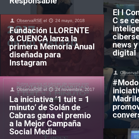
Responsable”
Observa
El I Co
C se ce
ObservaRSE
el
24 mayo, 2018
intelige
Fundación LLORENTE
cibers
& CUENCA lanza la
news y
primera Memoria Anual
digital
diseñada para
Instagram
Observa
#ModoC
iniciat
ObservaRSE
el
24 noviembre, 2017
Madril
La iniciativa ‘1 tuit = 1
promov
minuto’ de Solán de
conver
Cabras gana el premio
a la Mejor Campaña
Social Media