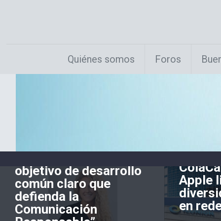
Quiénes somos
Foros
Buen
Jaime Ba
ObservaRSE
el
10 enero, 2025
Allianz,
”Es necesario un
ColaCa
objetivo de desarrollo
Apple l
común claro que
diversi
defienda la
en rede
Comunicación