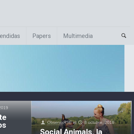
endidas
Papers
Multimedia
 2019
te
ObservaRSE
el
8 octubre, 2018
os
Social Animals, la