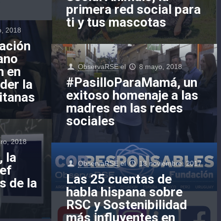
primera red social para
ti y tus mascotas
, 2018
ación
ano
ObservaRSE
el
8 mayo, 2018
n en
#PasilloParaMamá, un
der la
exitoso homenaje a las
gitanas
madres en las redes
sociales
ero, 2018
 la
ObservaRSE
el
13 noviembre, 2017
cef
Las 25 cuentas de
s de la
habla hispana sobre
RSC y Sostenibilidad
más influyentes en