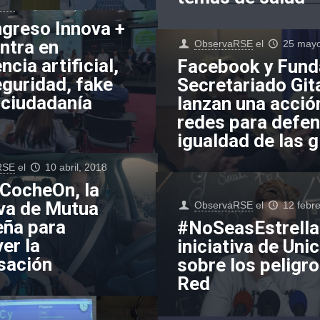
RSE
el
31 mayo, 2018
ngreso Innova +
ntra en
ObservaRSE
el
25 mayo
ncia artificial,
Facebook y Fund
eguridad, fake
Secretariado Git
 ciudadanía
lanzan una acció
redes para defen
igualdad de las 
RSE
el
10 abril, 2018
ocheOn, la
iva de Mutua
ObservaRSE
el
12 febr
eña para
#NoSeasEstrella,
er la
iniciativa de Uni
sación
sobre los peligro
Red