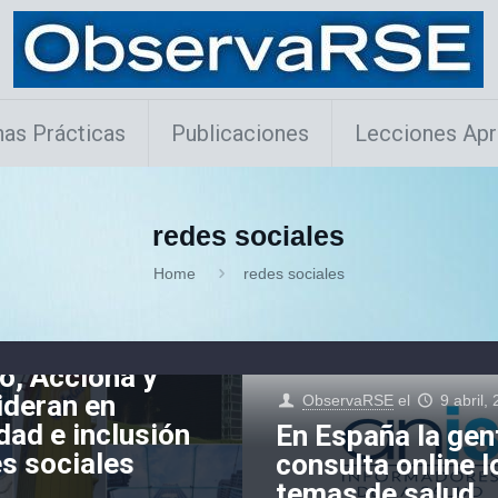
as Prácticas
Publicaciones
Lecciones Apr
redes sociales
Home
redes sociales
rrionuevo
el
30 julio, 2024
 Ilunion,
o, Acciona y
ideran en
ObservaRSE
el
9 abril,
dad e inclusión
En España la gen
s sociales
consulta online l
temas de salud