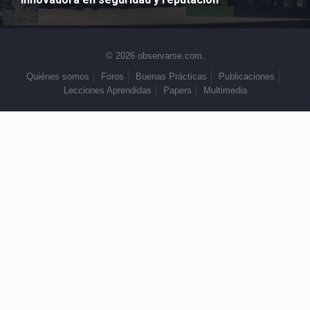
© 2026 observarse.com.
Quiénes somos
Foros
Buenas Prácticas
Publicaciones
Lecciones Aprendidas
Papers
Multimedia