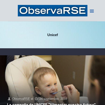
Unicef
ObservaRSE
el
24 septiembre, 2018
La campaña de UNICEF “Alimentar nuestro futuro”