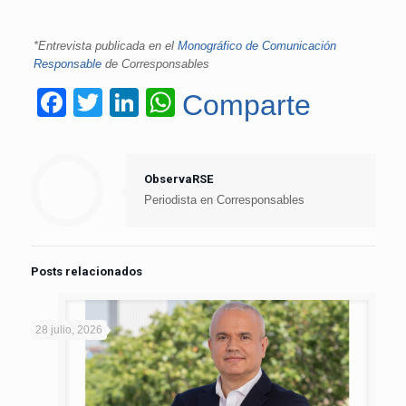
*Entrevista
publicada en el
Monográfico de Comunicación
Responsable
de Corresponsables
Facebook
Twitter
LinkedIn
WhatsApp
Comparte
ObservaRSE
Periodista en Corresponsables
Posts relacionados
28 julio, 2026