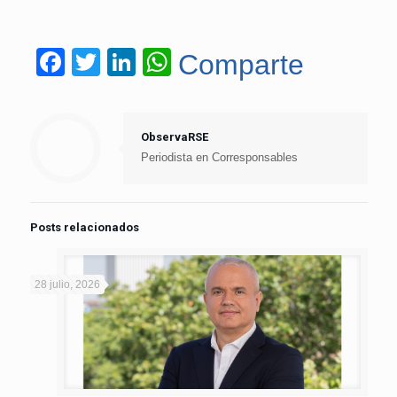
Facebook
Twitter
LinkedIn
WhatsApp
Comparte
ObservaRSE
Periodista en Corresponsables
Posts relacionados
28 julio, 2026