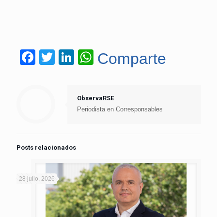
Facebook
Twitter
LinkedIn
WhatsApp
Comparte
ObservaRSE
Periodista en Corresponsables
Posts relacionados
28 julio, 2026