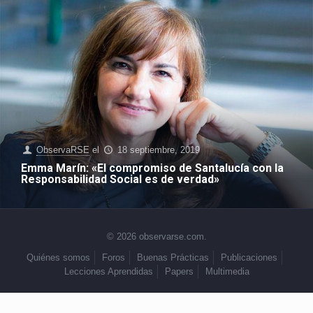
ObservaRSE
el
18 septiembre, 2019
Emma Marín: «El compromiso de Santalucía con la
Responsabilidad Social es de verdad»
© 2026 observarse.com.
Quiénes somos
Foros
Buenas Prácticas
Publicaciones
Lecciones Aprendidas
Papers
Multimedia