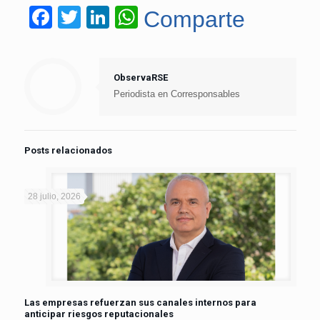
Facebook
Twitter
LinkedIn
WhatsApp
Comparte
ObservaRSE
Periodista en Corresponsables
Posts relacionados
28 julio, 2026
Las empresas refuerzan sus canales internos para
anticipar riesgos reputacionales