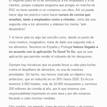
El segundo paso es el de sensibilizar a los empleados y a los
clientes, porque cualquier programa que pongas en marcha de
RSC no tiene sentido si no contamos con ellos. Ahí se puede
hacer algo tan práctico como hacer
cursos de cocina que
enseñen, tanto a empleados como a clientes
, cómo dar una
segunda vida a los alimentos y elaborar los menús “anti-
desperdicio”.
Y el tercer pilar es algo tan sencillo como, desde un punto de
vista creativo, imaginativo, tratar de darle una segunda vida a
los alimentos. Nosotros en España y Portugal
hemos llegado a
un acuerdo con la aplicación To Good To Go
, que es una
aplicación que permite vender el sobrante de los desayunos.
Siempre hay iniciativas que se puede llevar a cabo para luchar
contra el despilfarro de alimentos, es una de nuestras
prioridades. De hecho, nos hemos marcado un objetivo muy
ambicioso, que es reducirlo en un 30% hasta 2020. En Accor
tenemos 5.000 hoteles, más de 10.000 restaurantes y servimos
200 millones de comida al año, por lo que tenemos una
responsabilidad importante en este área y por ello estamos
llevando a cabo muchas medidas.
Otra medida, por ejemplo, fuera de estos pilares y de manera