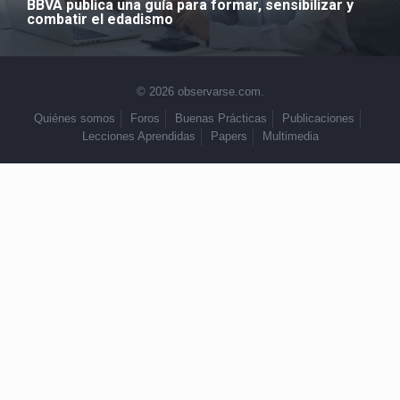
BBVA publica una guía para formar, sensibilizar y
combatir el edadismo
© 2026 observarse.com.
Quiénes somos
Foros
Buenas Prácticas
Publicaciones
Lecciones Aprendidas
Papers
Multimedia