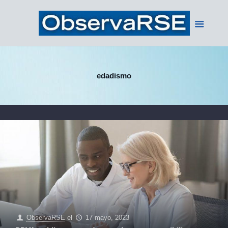
edadismo
ObservaRSE
el
17 mayo, 2023