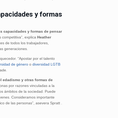
capacidades y formas
tas capacidades y formas de pensar
s competitiva”, explica
Heather
tes de todos los trabajadores,
sas generaciones.
quecedor. “Apostar por el talento
ersidad
de género
o
diversidad LGTB
ñade.
 el edadismo y otras formas de
sonas por razones vinculadas a la
 los ámbitos de la sociedad. Puede
óvenes. Consideramos importante
co de las personas”, asevera Spratt .