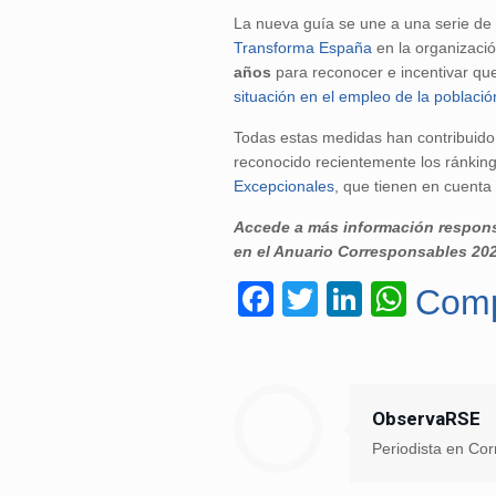
La nueva guía se une a una serie de i
Transforma España
en la organizaci
años
para reconocer e incentivar qu
situación en el empleo de la poblac
Todas estas medidas han contribuido 
reconocido recientemente los ránkin
Excepcionales
, que tienen en cuenta 
Accede a más información responsa
en el Anuario Corresponsables 20
Facebook
Twitter
LinkedI
What
Comp
ObservaRSE
Periodista en Co