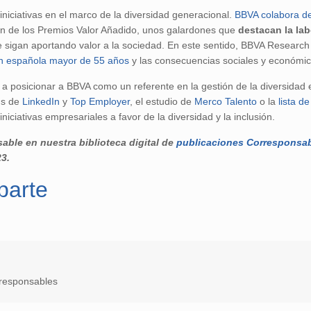
niciativas en el marco de la diversidad generacional.
BBVA colabora d
ón de los Premios Valor Añadido, unos galardones que
destacan la la
e sigan aportando valor a la sociedad. En este sentido, BBVA Researc
ión española mayor de 55 años
y las consecuencias sociales y económica
a posicionar a BBVA como un referente en la gestión de la diversidad e
gs de
LinkedIn
y
Top Employer
, el estudio de
Merco Talento
o la
lista d
iniciativas empresariales a favor de la diversidad y la inclusión.
ble en nuestra biblioteca digital de
publicaciones Corresponsa
23.
n
sApp
arte
rresponsables