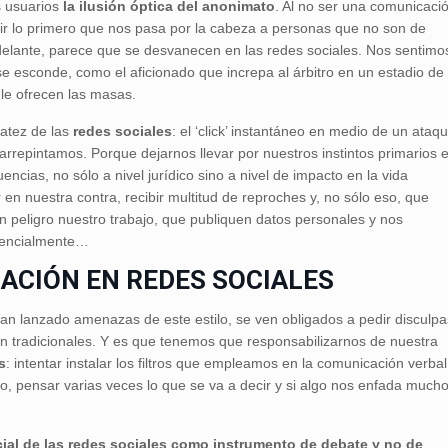
 usuarios
la ilusión óptica del anonimato
. Al no ser una comunicaci
ecir lo primero que nos pasa por la cabeza a personas que no son de
elante, parece que se desvanecen en las redes sociales. Nos sentimo
e esconde, como el aficionado que increpa al árbitro en un estadio de
e le ofrecen las masas.
atez de las
redes sociales
: el ‘click’ instantáneo en medio de un ataq
rrepintamos. Porque dejarnos llevar por nuestros instintos primarios 
cias, no sólo a nivel jurídico sino a nivel de impacto en la vida
en nuestra contra, recibir multitud de reproches y, no sólo eso, que
n peligro nuestro trabajo, que publiquen datos personales y nos
sencialmente…
ACIÓN EN REDES SOCIALES
e han lanzado amenazas de este estilo, se ven obligados a pedir disculpa
n tradicionales. Y es que tenemos que responsabilizarnos de nuestra
s
: intentar instalar los filtros que empleamos en la comunicación verbal
to, pensar varias veces lo que se va a decir y si algo nos enfada mucho
ial de las redes sociales como instrumento de debate y no de