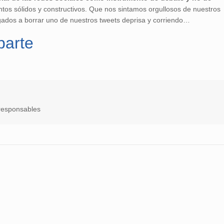
tos sólidos y constructivos. Que nos sintamos orgullosos de nuestros
gados a borrar uno de nuestros tweets deprisa y corriendo…
sApp
arte
rresponsables