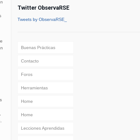
ón
Twitter ObservaRSE
s
Tweets by ObservaRSE_
ue
Buenas Prácticas
en
Contacto
Foros
Herramientas
s
Home
,
Home
,
Lecciones Aprendidas