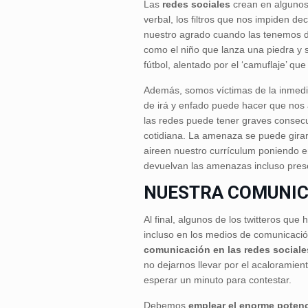
Las
redes sociales
crean en algunos
verbal, los filtros que nos impiden d
nuestro agrado cuando las tenemos d
como el niño que lanza una piedra y s
fútbol, alentado por el ‘camuflaje’ qu
Además, somos víctimas de la inmedi
de irá y enfado puede hacer que nos a
las redes puede tener graves consecuen
cotidiana. La amenaza se puede girar 
aireen nuestro currículum poniendo e
devuelvan las amenazas incluso pre
NUESTRA COMUNIC
Al final, algunos de los twitteros qu
incluso en los medios de comunicació
comunicación en las redes sociale
no dejarnos llevar por el acaloramien
esperar un minuto para contestar.
Debemos
emplear el enorme potenc