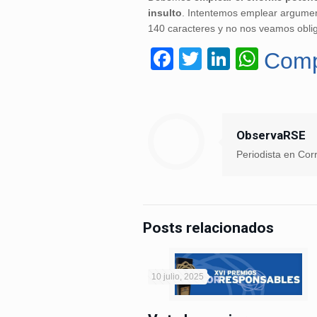
insulto
. Intentemos emplear argumen
140 caracteres y no nos veamos obli
Facebook
Twitter
LinkedIn
What
Comp
ObservaRSE
Periodista en Co
Posts relacionados
10 julio, 2025