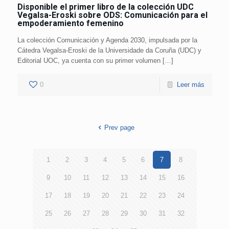
Disponible el primer libro de la colección UDC
Vegalsa-Eroski sobre ODS: Comunicación para el
empoderamiento femenino
La colección Comunicación y Agenda 2030, impulsada por la
Cátedra Vegalsa-Eroski de la Universidade da Coruña (UDC) y
Editorial UOC, ya cuenta con su primer volumen […]
0
Leer más
Prev page
1
2
3
4
5
6
7
8
9
10
11
12
13
14
15
16
17
18
19
20
21
22
23
24
25
26
27
28
29
30
31
32